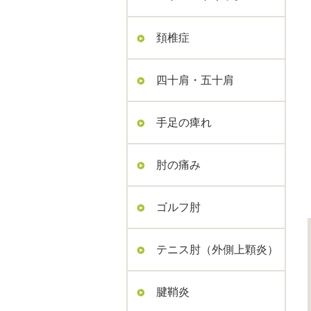
頚椎症
四十肩・五十肩
手足の痺れ
肘の痛み
ゴルフ肘
テニス肘（外側上顆炎）
腱鞘炎