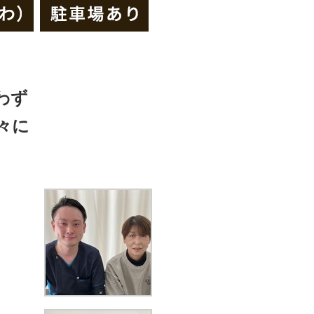
わず
々に
？