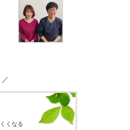
？／
くくなる