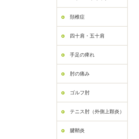
頚椎症
四十肩・五十肩
手足の痺れ
肘の痛み
ゴルフ肘
テニス肘（外側上顆炎）
腱鞘炎