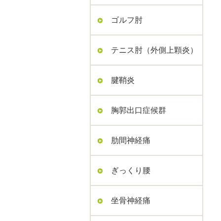
ゴルフ肘
テニス肘（外側上顆炎）
腱鞘炎
胸郭出口症候群
肋間神経痛
ぎっくり腰
坐骨神経痛