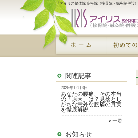
「アイリス整体院 高松院（接骨院・鍼灸院併設
関連記事
2025年12月3日
あなたの腰痛、その本当
の「原因」は？見落とし
がちな意外な腰痛の真実
を徹底解説
一覧
お知らせ