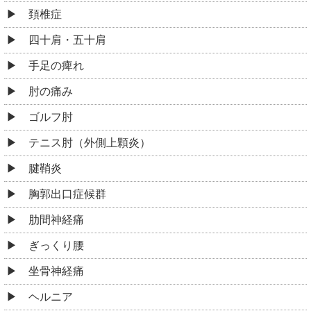
頚椎症
四十肩・五十肩
手足の痺れ
肘の痛み
ゴルフ肘
テニス肘（外側上顆炎）
腱鞘炎
胸郭出口症候群
肋間神経痛
ぎっくり腰
坐骨神経痛
ヘルニア