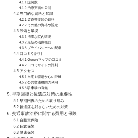
4.1.1 症例数
4.1.2 治療実績の公開
4.2 専門的な資格と知識
4.2.1 柔道整復師の資格
4.2.2 その他の資格や認定
4.3 設備と環境
4.3.1 清潔な院内環境
4.3.2 最新の治療機器
4.3.3 プライバシーへの配慮
4.4 口コミや評判
4.4.1 Googleマップの口コミ
4.4.2 口コミサイトの評判
4.5 アクセス
4.5.1 自宅や職場からの距離
4.5.2 公共交通機関の利用
4.5.3 駐車場の有無
5. 早期回復と後遺症対策の重要性
5.1 早期回復のための取り組み
5.2 後遺症を残さないための対策
6. 交通事故治療に関する費用と保険
6.1 自賠責保険
6.2 任意保険
6.3 健康保険