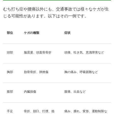
むち打ち症や腰痛以外にも、交通事故では様々なケガが生
じる可能性があります。以下はその一例です。
部位
ケガの種類
症状
頭部
脳震盪、頭蓋骨骨折
頭痛、吐き気、意識障害など
胸部
肋骨骨折、肺挫傷
胸の痛み、呼吸困難など
腹部
内臓損傷
腹痛、出血など
手足
骨折、脱臼、打撲、捻
痛み、腫れ、変形、運動制限な