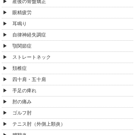
産後の骨盤矯正
眼精疲労
耳鳴り
自律神経失調症
顎関節症
ストレートネック
頚椎症
四十肩・五十肩
手足の痺れ
肘の痛み
ゴルフ肘
テニス肘（外側上顆炎）