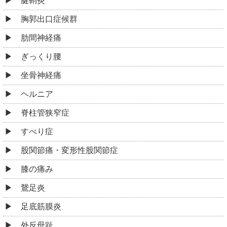
腱鞘炎
胸郭出口症候群
肋間神経痛
ぎっくり腰
坐骨神経痛
ヘルニア
脊柱管狭窄症
すべり症
股関節痛・変形性股関節症
膝の痛み
鵞足炎
足底筋膜炎
外反母趾